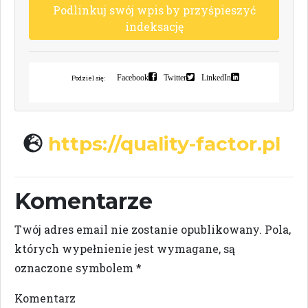
P
o
d
l
i
n
k
u
j
s
w
ó
j
w
p
i
s
b
y
p
r
z
y
ś
p
i
e
s
z
y
ć
i
n
d
e
k
s
a
c
j
ę
Facebook
Twitter
LinkedIn
Podziel się:
https://quality-factor.pl
Komentarze
Twój adres email nie zostanie opublikowany.
Pola,
których wypełnienie jest wymagane, są
oznaczone symbolem
*
Komentarz