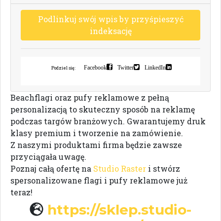
P
o
d
l
i
n
k
u
j
s
w
ó
j
w
p
i
s
b
y
p
r
z
y
ś
p
i
e
s
z
y
ć
i
n
d
e
k
s
a
c
j
ę
Facebook
Twitter
LinkedIn
Podziel się:
Beachflagi oraz pufy reklamowe z pełną
personalizacją to skuteczny sposób na reklamę
podczas targów branżowych. Gwarantujemy druk
klasy premium i tworzenie na zamówienie.
Z naszymi produktami firma będzie zawsze
przyciągała uwagę.
Poznaj całą ofertę na
Studio Raster
i stwórz
spersonalizowane flagi i pufy reklamowe już
teraz!
https://sklep.studio-